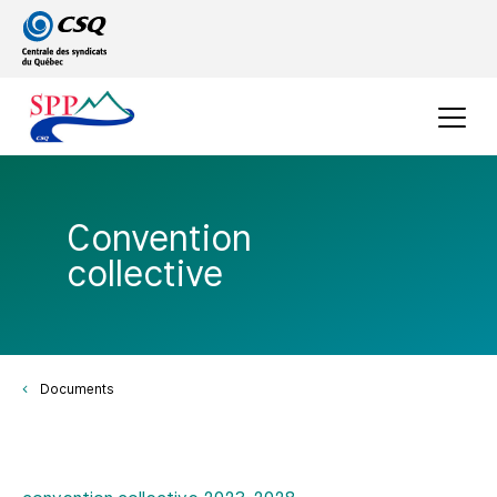
Passer
Passer
au
au
menu
contenu
principal
Menu
Convention
collective
Documents