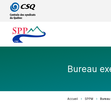
Passer
Passer
au
au
menu
contenu
principal
Bureau exé
Accueil
SPPM
Bureau 