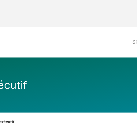
S
cutif
exécutif