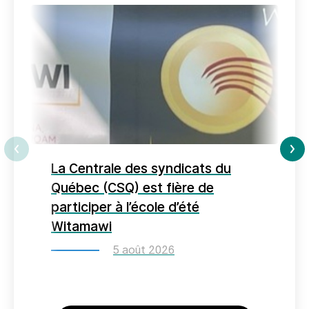
La Centrale des syndicats du
D
Québec (CSQ) est fière de
L
participer à l’école d’été
é
Witamawi
5 août 2026